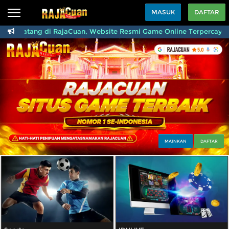
Beranda
MASUK
DAFTAR
mat Datang di RajaCuan, Website Resmi Game Online Terpercaya 24
Sports
BARU
PROMO
RajaCuan - Link Alternatif R
Live Casino
BARU
IDNPoker
BARU
Slots
PROMO
IDNLIVE
BARU
Stream N Spin
MAINKAN
DAFTAR
Arcade
PROMO
Table Games
Lottery
BARU
PROMO
IDNRaffle