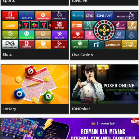
Sports
IDNLIVE
Referral
Promosi
Hubungi Kami
Live Chat
Slots
Live Casino
Pengaduan Customer
Pilih Bahasa:
MASUK
DAFTAR
Lottery
IDNPoker
&copy; RajaCuan - Link Alternatif RajaCuan
Resmi Pusat Game Online Terupdate. Hak Cipta
Dilindungi.