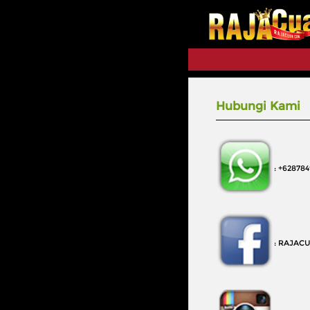
Hubungi Kami
: +62878
: RAJAC