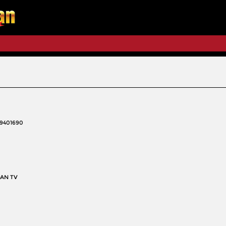
49401690
UAN TV