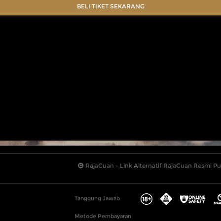
BELI TIKET SEKARANG
RajaCuan - Link Alternatif RajaCuan Resmi Pu
Tanggung Jawab
Metode Pembayaran