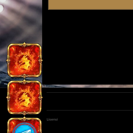
Lisensi