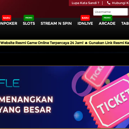
Lupa Kata Sandi ?
Hubungi K
BARU
BARU
PROMO
PROMO
DNPOKER
SLOTS
STREAM N SPIN
IDNLIVE
ARCADE
TAB
bsite Resmi Game Online Terpercaya 24 Jam! 🔥 Gunakan Link Resmi Kami 