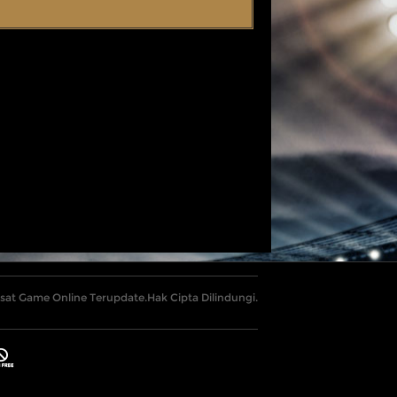
sat Game Online Terupdate.Hak Cipta Dilindungi.