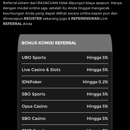
Referral sistem dari RAJACUAN tidak dipungut biaya apapun. Hanya
dengan modal online saja, setelah itu Anda tinggal mengecek
keuntungan Anda yang dapat dilihat secara online kapan pun dan
dimanapun.
REGISTER
sekarang juga &
REFERENSIKAN
Link
REFERRAL
Anda
BONUS KOMISI REFERRAL
UBO Sports
Hingga 5%
Live Casino & Slots
Hingga 5%
IDNPoker
Hingga 0.2%
SBO Sports
Hingga 5%
Opus Casino
Hingga 5%
SBO Casino
Hingga 5%