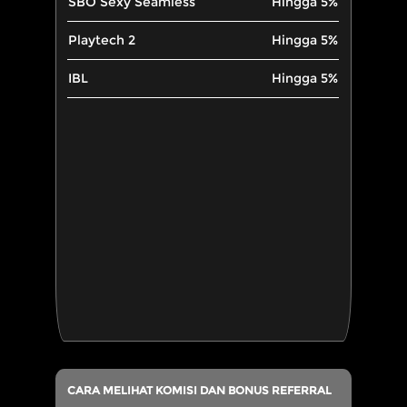
SBO Sexy Seamless
Hingga 5%
Playtech 2
Hingga 5%
IBL
Hingga 5%
CARA MELIHAT KOMISI DAN BONUS REFERRAL