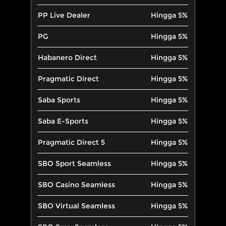
PP Live Dealer
Hingga 5%
PG
Hingga 5%
Habanero Direct
Hingga 5%
Pragmatic Direct
Hingga 5%
Saba Sports
Hingga 5%
Saba E-Sports
Hingga 5%
Pragmatic Direct 5
Hingga 5%
SBO Sport Seamless
Hingga 5%
SBO Casino Seamless
Hingga 5%
SBO Virtual Seamless
Hingga 5%